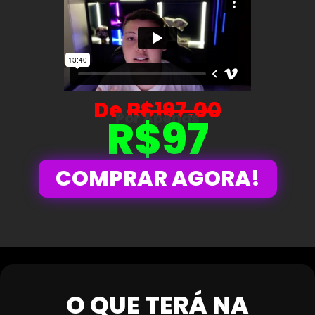
De
R$197,00
Por Apenas
R$97
COMPRAR AGORA!
O QUE TERÁ NA