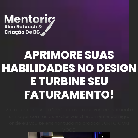
APRIMORE SUAS
HABILIDADES NO DESIGN
E TURBINE SEU
FATURAMENTO!
Você terá acesso à 2 métodos exclusivos em somente
um lugar com aulas exclusivas diretamente comigo,
onde eu vou te ensinar tudo na prática! JUNTO COM
VOCÊ.